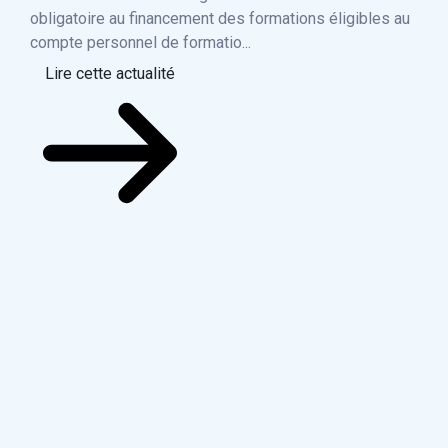
Les
obligatoire au financement des formations éligibles au
déro
compte personnel de formatio...
exce
Lire cette actualité
les 
Li