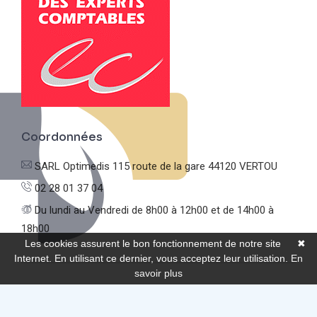
Coordonnées
SARL Optimedis
115 route de la gare
44120 VERTOU
02 28 01 37 04
Du lundi au Vendredi
de 8h00 à 12h00 et de 14h00 à
18h00
Les cookies assurent le bon fonctionnement de notre site
✖
Internet. En utilisant ce dernier, vous acceptez leur utilisation.
En
savoir plus
© Optimedis |
Mentions légales
|
Politique de confidentialité
|
Réalisation de sites Internet,
lagence.expert