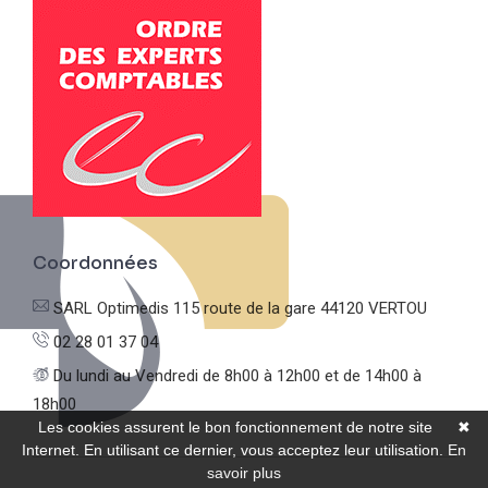
Coordonnées
SARL Optimedis
115 route de la gare
44120 VERTOU
02 28 01 37 04
Du lundi au Vendredi
de 8h00 à 12h00 et de 14h00 à
18h00
Les cookies assurent le bon fonctionnement de notre site
✖
Internet. En utilisant ce dernier, vous acceptez leur utilisation.
En
savoir plus