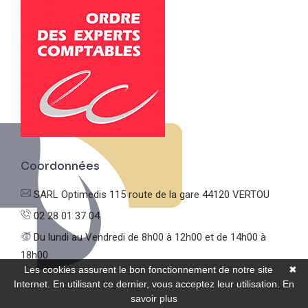
Coordonnées
SARL Optimedis
115 route de la gare
44120 VERTOU
02 28 01 37 04
Du lundi au Vendredi
de 8h00 à 12h00 et de 14h00 à
18h00
Les cookies assurent le bon fonctionnement de notre site
✖
Internet. En utilisant ce dernier, vous acceptez leur utilisation.
En
savoir plus