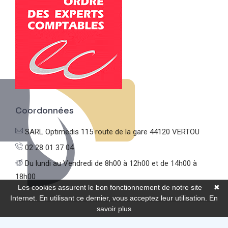
Coordonnées
SARL Optimedis
115 route de la gare
44120 VERTOU
02 28 01 37 04
Du lundi au Vendredi
de 8h00 à 12h00 et de 14h00 à
18h00
Les cookies assurent le bon fonctionnement de notre site
✖
Internet. En utilisant ce dernier, vous acceptez leur utilisation.
En
savoir plus
© Optimedis |
Mentions légales
|
Politique de confidentialité
|