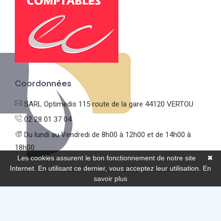
Coordonnées
SARL Optimedis
115 route de la gare
44120 VERTOU
02 28 01 37 04
Du lundi au Vendredi
de 8h00 à 12h00 et de 14h00 à
18h00
Les cookies assurent le bon fonctionnement de notre site
✖
Internet. En utilisant ce dernier, vous acceptez leur utilisation.
En
savoir plus
© Optimedis |
Mentions légales
|
Politique de confidentialité
|
Réalisation de sites Internet,
lagence.expert