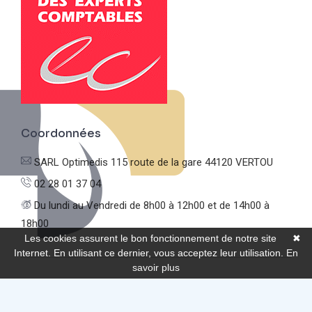
Coordonnées
SARL Optimedis
115 route de la gare
44120 VERTOU
02 28 01 37 04
Du lundi au Vendredi
de 8h00 à 12h00 et de 14h00 à
18h00
Les cookies assurent le bon fonctionnement de notre site
✖
Internet. En utilisant ce dernier, vous acceptez leur utilisation.
En
savoir plus
© Optimedis |
Mentions légales
|
Politique de confidentialité
|
Réalisation de sites Internet,
lagence.expert