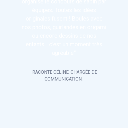
organise le concours de sapin par
équipes. Toutes les idées
originales fusent ! Boules avec
nos photos, guirlandes en origami
ou encore dessins de nos
enfants... c’est un moment très
agréable”
RACONTE CÉLINE, CHARGÉE DE
COMMUNICATION.