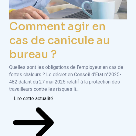
Comment agir en
C
cas de canicule au
l
bureau ?
t
Quelles sont les obligations de l’employeur en cas de
Un e
fortes chaleurs ? Le décret en Conseil d’Etat n°2025-
info
482 datant du 27 mai 2025 relatif à la protection des
enco
travailleurs contre les risques li...
nom
Lire cette actualité
Li