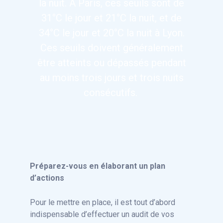
la nuit. À Paris, ces seuils sont de
31°C le jour et 21°C la nuit, et de
34°C le jour et 20°C la nuit à Lyon.
Ces seuils doivent généralement
être atteints ou dépassés pendant
au moins trois jours et trois nuits
consécutifs.
Préparez-vous en élaborant un plan
d’actions
Pour le mettre en place, il est tout d’abord
indispensable d’effectuer un audit de vos